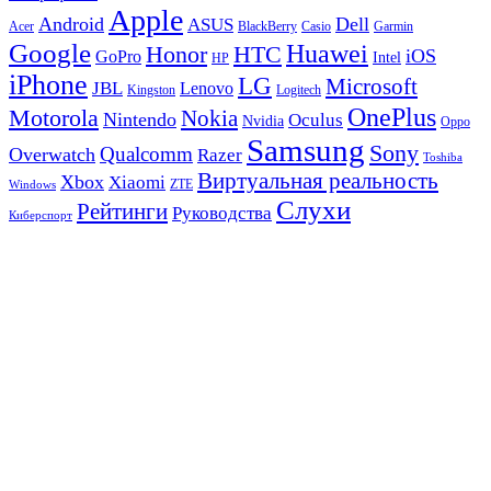
Apple
Android
Dell
ASUS
Acer
BlackBerry
Casio
Garmin
Google
Huawei
Honor
HTC
iOS
GoPro
Intel
HP
iPhone
LG
Microsoft
JBL
Lenovo
Kingston
Logitech
OnePlus
Motorola
Nokia
Nintendo
Oculus
Nvidia
Oppo
Samsung
Sony
Qualcomm
Overwatch
Razer
Toshiba
Виртуальная реальность
Xbox
Xiaomi
ZTE
Windows
Слухи
Рейтинги
Руководства
Киберспорт