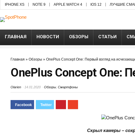
IPHONE XS
NOTE 9
APPLE WATCH 4
IOS 12
ЛУЧШИЕ СМА
ГЛАВНАЯ
НОВОСТИ
ОБЗОРЫ
СТАТЬИ
СМ
Главная
»
Обзоры
»
OnePlus Concept One: Первый взгляд на исчезающ
OnePlus Concept One: 
Olarien
14.01.2020
Обзоры
,
Смартфоны
Скрыл камеры – сох