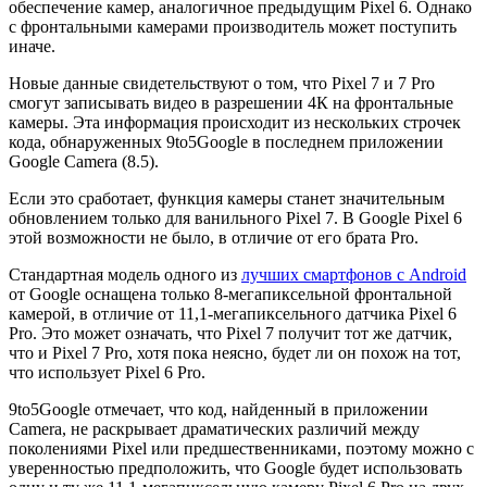
обеспечение камер, аналогичное предыдущим Pixel 6. Однако
с фронтальными камерами производитель может поступить
иначе.
Новые данные свидетельствуют о том, что Pixel 7 и 7 Pro
смогут записывать видео в разрешении 4К на фронтальные
камеры. Эта информация происходит из нескольких строчек
кода, обнаруженных 9to5Google в последнем приложении
Google Camera (8.5).
Если это сработает, функция камеры станет значительным
обновлением только для ванильного Pixel 7. В Google Pixel 6
этой возможности не было, в отличие от его брата Pro.
Стандартная модель одного из
лучших смартфонов с Android
от Google оснащена только 8-мегапиксельной фронтальной
камерой, в отличие от 11,1-мегапиксельного датчика Pixel 6
Pro. Это может означать, что Pixel 7 получит тот же датчик,
что и Pixel 7 Pro, хотя пока неясно, будет ли он похож на тот,
что использует Pixel 6 Pro.
9to5Google отмечает, что код, найденный в приложении
Camera, не раскрывает драматических различий между
поколениями Pixel или предшественниками, поэтому можно с
уверенностью предположить, что Google будет использовать