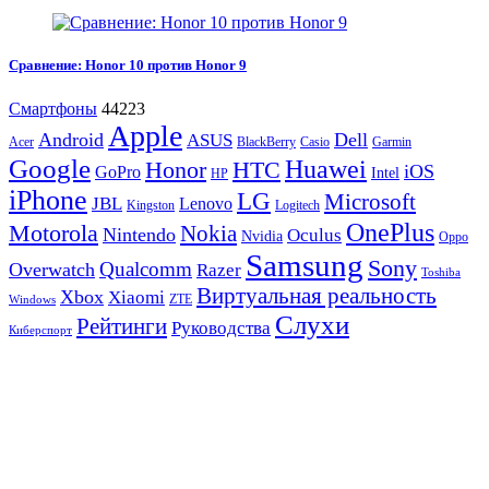
Сравнение: Honor 10 против Honor 9
Смартфоны
44223
Apple
Android
Dell
ASUS
Acer
BlackBerry
Casio
Garmin
Google
Huawei
Honor
HTC
iOS
GoPro
Intel
HP
iPhone
LG
Microsoft
JBL
Lenovo
Kingston
Logitech
OnePlus
Motorola
Nokia
Nintendo
Oculus
Nvidia
Oppo
Samsung
Sony
Qualcomm
Overwatch
Razer
Toshiba
Виртуальная реальность
Xbox
Xiaomi
ZTE
Windows
Слухи
Рейтинги
Руководства
Киберспорт