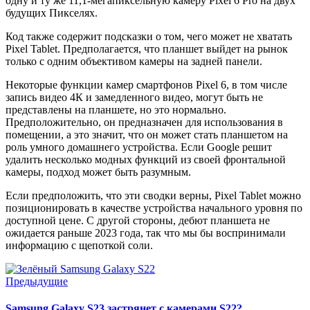
одну и ту же 11,1-мегапиксельную камеру Pixel 6 Pro на двух
будущих Пикселях.
Код также содержит подсказки о том, чего может не хватать
Pixel Tablet. Предполагается, что планшет выйдет на рынок
только с одним объективом камеры на задней панели.
Некоторые функции камер смартфонов Pixel 6, в том числе
запись видео 4К и замедленного видео, могут быть не
представлены на планшете, но это нормально.
Предположительно, он предназначен для использования в
помещении, а это значит, что он может стать планшетом на
роль умного домашнего устройства. Если Google решит
удалить несколько модных функций из своей фронтальной
камеры, подход может быть разумным.
Если предположить, что эти сводки верны, Pixel Tablet можно
позиционировать в качестве устройства начального уровня по
доступной цене. С другой стороны, дебют планшета не
ожидается раньше 2023 года, так что мы бы воспринимали
информацию с щепоткой соли.
Предыдущие
Samsung Galaxy S23 застрянет с камерами S22?