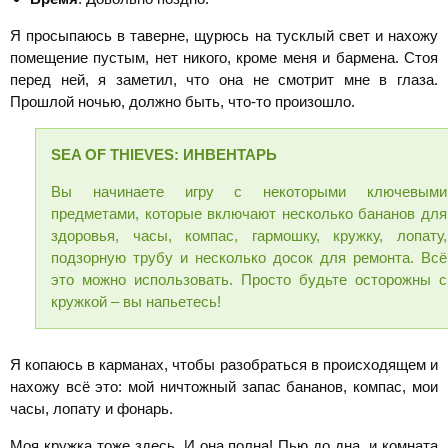
Я просыпаюсь в таверне, щурюсь на тусклый свет и нахожу
помещение пустым, нет никого, кроме меня и бармена. Стоя
перед ней, я заметил, что она не смотрит мне в глаза.
Прошлой ночью, должно быть, что-то произошло.
SEA
OF
THIEVES: ИНВЕНТАРЬ
Вы начинаете игру с некоторыми ключевыми
предметами, которые включают несколько бананов для
здоровья, часы, компас, гармошку, кружку, лопату,
подзорную трубу и несколько досок для ремонта. Всё
это можно использовать. Просто будьте осторожны с
кружкой – вы напьетесь!
Я копаюсь в карманах, чтобы разобраться в происходящем и
нахожу всё это: мой ничтожный запас бананов, компас, мои
часы, лопату и фонарь.
Моя кружка тоже здесь. И она полна! Пью до дна, и комната