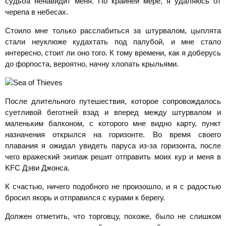
судьба ненавидит меня. По крайней мере, я удаляюсь от
черепа в небесах.
Стоило мне только расслабиться за штурвалом, цыплята
стали неуклюже кудахтать под палубой, и мне стало
интересно, стоит ли оно того. К тому времени, как я доберусь
до форпоста, вероятно, начну хлопать крыльями.
После длительного путешествия, которое сопровождалось
суетливой беготней взад и вперед между штурвалом и
маленьким балконом, с которого мне видно карту, пункт
назначения открылся на горизонте. Во время своего
плавания я ожидал увидеть паруса из-за горизонта, после
чего вражеский экипаж решит отправить моих кур и меня в
KFC Дэви Джонса.
К счастью, ничего подобного не произошло, и я с радостью
бросил якорь и отправился с курами к берегу.
Должен отметить, что торговцу, похоже, было не слишком