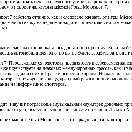
с противостоять нехватке рулевого усилия на резких поворотах,
дом в поворот является анафемой Forza Motorsport 7.
port 7 работала отлично, как и следовало ожидать от игры Micros
роскочить свалку на первом повороте – впечатляет, но там може
иков.
здание частных гонок оказалось достаточно простым. Если вы б
довать автомобили для него, но вы не будете зарабатывать опыт
rt 7. Прослеживается некоторая предвзятость к североамериканск
е поучаствуете на знаковых международных трассах, как Brands Ha
сах – одна из них в Праге и особенно хороша. Но даже на класс
r, которые проходят по кольцу, аркадный режим полностью лишен
вание на информацию споттеров.
ядит и звучит потрясающе (музыкальный саундтрек довольно при
риятной игрой, особенно если вы не гоняете на уровне Льюиса Х
ющих машин: Forza Motorsport 7 – это аркадный стиль, который