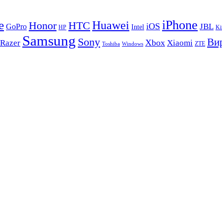
iPhone
e
Huawei
Honor
HTC
iOS
GoPro
JBL
Intel
HP
Ki
Samsung
Sony
Вир
Xbox
Razer
Xiaomi
ZTE
Toshiba
Windows