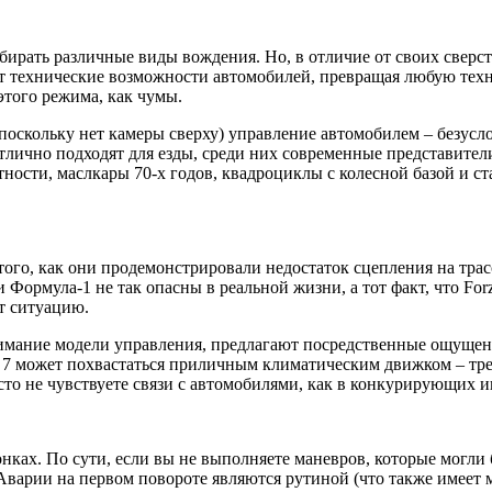
ыбирать различные виды вождения. Но, в отличие от своих сверс
 технические возможности автомобилей, превращая любую техни
того режима, как чумы.
 поскольку нет камеры сверху) управление автомобилем – безус
тлично подходят для езды, среди них современные представител
тности, маслкары 70-х годов, квадроциклы с колесной базой и с
го, как они продемонстрировали недостаток сцепления на трасс
Формула-1 не так опасны в реальной жизни, а тот факт, что Forz
т ситуацию.
имание модели управления, предлагают посредственные ощущени
port 7 может похвастаться приличным климатическим движком – т
сто не чувствуете связи с автомобилями, как в конкурирующих и
онках. По сути, если вы не выполняете маневров, которые могли
. Аварии на первом повороте являются рутиной (что также имеет