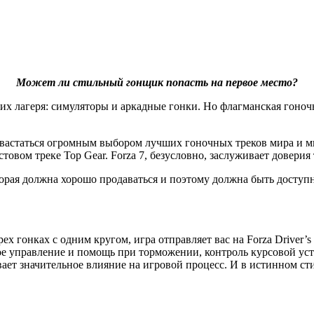
Может ли стильный гонщик попасть на первое место?
х лагеря: симуляторы и аркадные гонки. Но флагманская гоночна
 похвастаться огромным выбором лучших гоночных треков мира и
товом треке Top Gear. Forza 7, безусловно, заслуживает доверия 
рая должна хорошо продаваться и поэтому должна быть доступной 
рех гонках с одним кругом, игра отправляет вас на Forza Driver
вое управление и помощь при торможении, контроль курсовой у
вает значительное влияние на игровой процесс. И в истинном с