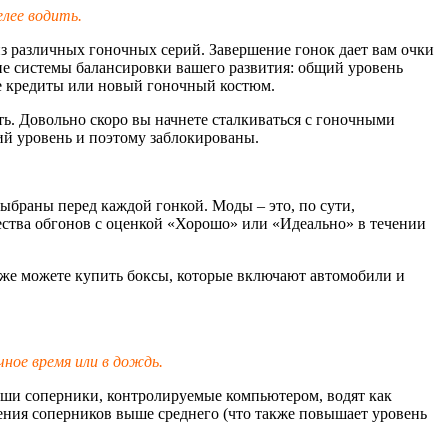
лее водить.
 из различных гоночных серий. Завершение гонок дает вам очки
гие системы балансировки вашего развития: общий уровень
ые кредиты или новый гоночный костюм.
ть. Довольно скоро вы начнете сталкиваться с гоночными
кий уровень и поэтому заблокированы.
выбраны перед каждой гонкой. Моды – это, по сути,
ства обгонов с оценкой «Хорошо» или «Идеально» в течении
кже можете купить боксы, которые включают автомобили и
ное время или в дождь.
ваши соперники, контролируемые компьютером, водят как
дения соперников выше среднего (что также повышает уровень