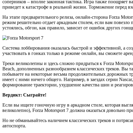
соперников – вполне законная тактика. Игра также поощряет ва
приведет к катастрофе в реальной жизни. Торможение перед вхо
На этапе предварительного релиза, онлайн-сторона Forza Motors
режим решительно отдает аркадным стилем, если вам повезло п
устоялись, обгон, как правило, зависит от ошибок других гонщ
Система лоббирования оказалась быстрой и эффективной, а со
участвовать в гонках только в режиме онлайн, вы сможете арен
Треки великолепны и здесь сложно придраться к Forza Motorspo
Beach, дополненных разнообразием классических треков. Вы такж
побываете на некоторые весьма продолжительных дорожных трас
имеет с ними ничего общего. Например, в заездах серии Nasca
формирование траектории, ухудшение качества шин и реагиро
Вердикт: Сыграйте!
Если вы ищите гоночную игру в аркадном стиле, которая выгл
великолепно), Forza Motorsport 7 должна оказаться довольно п
Но не обманывайтесь наличием классических треков и потряса
автоспорта.