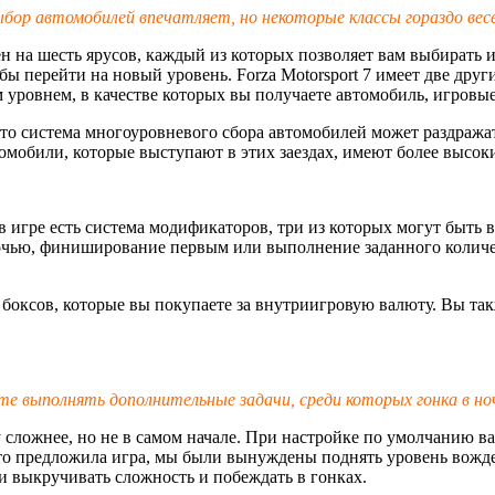
бор автомобилей впечатляет, но некоторые классы гораздо весе
лен на шесть ярусов, каждый из которых позволяет вам выбирать
обы перейти на новый уровень. Forza Motorsport 7 имеет две дру
м уровнем, в качестве которых вы получаете автомобиль, игров
 то система многоуровневого сбора автомобилей может раздража
втомобили, которые выступают в этих заездах, имеют более высо
в игре есть система модификаторов, три из которых могут быть 
очью, финиширование первым или выполнение заданного количе
 боксов, которые вы покупаете за внутриигровую валюту. Вы та
 выполнять дополнительные задачи, среди которых гонка в ноч
у сложнее, но не в самом начале. При настройке по умолчанию 
к это предложила игра, мы были вынуждены поднять уровень вож
ли выкручивать сложность и побеждать в гонках.