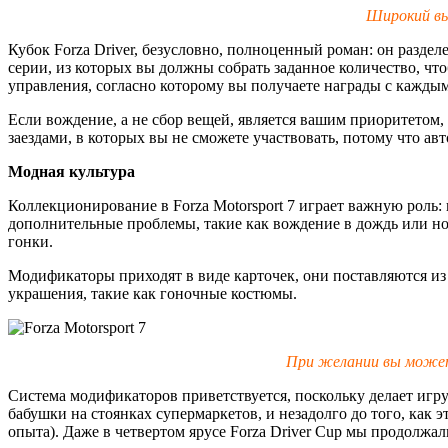
Широкий вы
Кубок Forza Driver, безусловно, полноценный роман: он разде
серии, из которых вы должны собрать заданное количество, чт
управления, согласно которому вы получаете награды с кажды
Если вождение, а не сбор вещей, является вашим приоритетом,
заездами, в которых вы не сможете участвовать, потому что а
Модная культура
Коллекционирование в Forza Motorsport 7 играет важную роль: 
дополнительные проблемы, такие как вождение в дождь или н
гонки.
Модификаторы приходят в виде карточек, они поставляются из
украшения, такие как гоночные костюмы.
При желании вы можете
Система модификаторов приветствуется, поскольку делает игр
бабушки на стоянках супермаркетов, и незадолго до того, ка
опыта). Даже в четвертом ярусе Forza Driver Cup мы продолжа