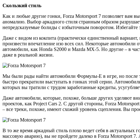
Скользкий стиль
Как и любые другие гонки, Forza Motorsport 7 позволяет вам в
аномалию. Выбор аркадного стиля странным образом разрушает
непредсказуемые болиды с избыточным поворотом. Избегайте э
Даже с видом из кокпита (практически единственный вариант,
произвести впечатление изо всех сил. Некоторые автомобили о
автомобили, как Honda S2000 и Mazda MX-5. Но другие – в час
даже в реальной жизни.
Мы были рады найти автомобили Формулы-Е в игре, но после то
быстро прекратили выступать в гонках этой серии. Автомобили 
которых вы тратили с трудом заработанные кредиты, усугубляе
Даже автомобили, которые, похоже, больше других уделяют вн
проектов, как Project Cars 2. С другой стороны, Forza Motors
– все треки, похоже, имеют схожий уровень сцепления. Вы про
В то же время аркадный стиль плохо ведет себя в актуальных г
массовую аварию), вы не пройдете далеко в Forza Motorsport 7