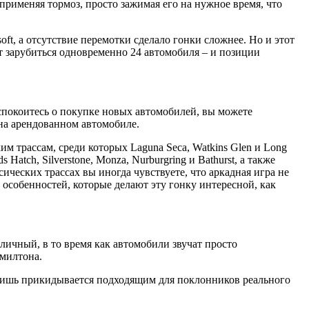
 применяя тормоз, просто зажимая его на нужное время, что
oft, а отсутствие перемотки сделало гонки сложнее. Но и этот
т зарубиться одновременно 24 автомобиля – и позиции
еспокоитесь о покупке новых автомобилей, вы можете
 на арендованном автомобиле.
им трассам, среди которых Laguna Seca, Watkins Glen и Long
tch, Silverstone, Monza, Nurburgring и Bathurst, а также
ических трассах вы иногда чувствуете, что аркадная игра не
 особенностей, которые делают эту гонку интересной, как
личный, в то время как автомобили звучат просто
эмилтона.
 лишь прикидывается подходящим для поклонников реального