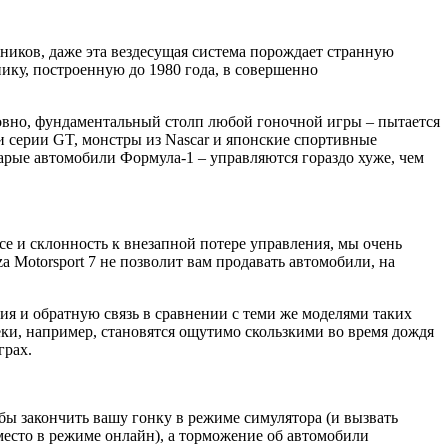
тников, даже эта вездесущая система порождает странную
ку, построенную до 1980 года, в совершенно
ловно, фундаментальный столп любой гоночной игры – пытается
и серии GT, монстры из Nascar и японские спортивные
тарые автомобили Формула-1 – управляются гораздо хуже, чем
е и склонность к внезапной потере управления, мы очень
a Motorsport 7 не позволит вам продавать автомобили, на
я и обратную связь в сравнении с теми же моделями таких
реки, например, становятся ощутимо скользкими во время дождя
грах.
 бы закончить вашу гонку в режиме симулятора (и вызвать
 место в режиме онлайн), а торможение об автомобили