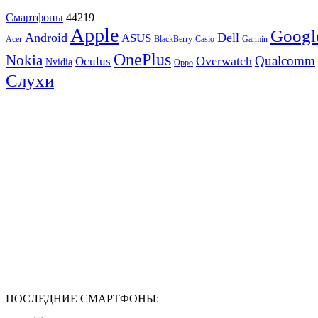
Смартфоны
44219
Apple
Googl
Android
Dell
ASUS
Acer
BlackBerry
Casio
Garmin
OnePlus
Nokia
Qualcomm
Overwatch
Oculus
Nvidia
Oppo
Слухи
ПОСЛЕДНИЕ СМАРТФОНЫ: