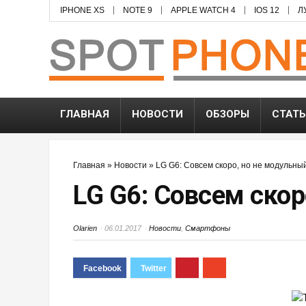
IPHONE XS
NOTE 9
APPLE WATCH 4
IOS 12
Л
ГЛАВНАЯ
НОВОСТИ
ОБЗОРЫ
СТАТ
Главная
»
Новости
»
LG G6: Совсем скоро, но не модульны
LG G6: Совсем скор
Olarien
06.01.2017
Новости
,
Смартфоны