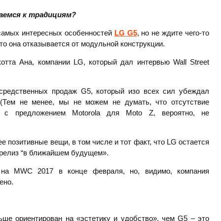
аемся к традициям?
 самых интересных особенностей
LG G5
, но не ждите чего-то
что она отказывается от модульной конструкции.
отта Ана, компании LG, который дал интервью Wall Street
осредственных продаж G5, который изо всех сил убеждал
 (Тем не менее, мы не можем не думать, что отсутствие
 с предложением Motorola для Moto Z, вероятно, не
е позитивные вещи, в том числе и тот факт, что LG остается
 релиз “в ближайшем будущем».
 на MWC 2017 в конце февраля, но, видимо, компания
ено.
ьше ориентирован на «эстетику и удобство», чем G5 – это