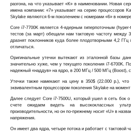
разгона, на что указывает «К» в наименовании. Новая с
имена компании: «7» указывает на серию процессоров Ka
Skylake являются 6-м поколением с номерами «6» в номере
Core i7-7700K является 4-ядерным гиперпоточным (hyper-
тестов (за март) обещали нам тактовую частоту между 3,
дразнят поклонников куда более плодотворными 4,2 ГГц /
отличаться.
Оригинальные утечки вытекают из эталонной базы данн
значительно хуже, чем у текущего поколения i7-6700K. 
надежный «наддув» на ядро, в 200 МГц / 500 МГц (Boost), 
Утечки также намекают на цену в 350$ (22.000 р.), чт
эквивалентным процессором поколения Skylake на момент
Далее следует Core i7-7500U, который ушел в сеть бок о
счете ожидаем видеть на высококлассных ультр
производительности, но он по-прежнему носит «U» в назва
напряжения.
Он имеет два ядра, четыре потока и работает с тактовой ча