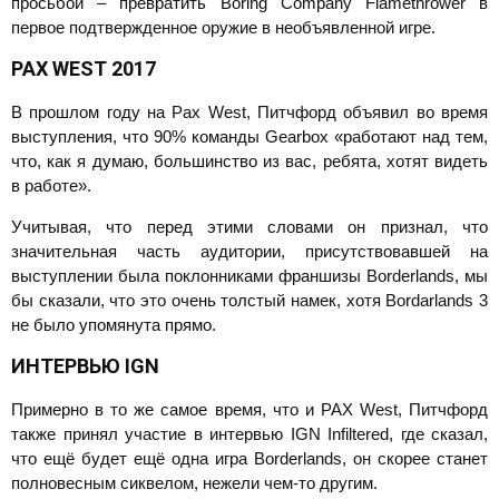
просьбой – превратить Boring Company Flamethrower в
первое подтвержденное оружие в необъявленной игре.
PAX
WEST 2017
В прошлом году на Pax West, Питчфорд объявил во время
выступления, что 90% команды Gearbox «работают над тем,
что, как я думаю, большинство из вас, ребята, хотят видеть
в работе».
Учитывая, что перед этими словами он признал, что
значительная часть аудитории, присутствовавшей на
выступлении была поклонниками франшизы Borderlands, мы
бы сказали, что это очень толстый намек, хотя Bordarlands 3
не было упомянута прямо.
ИНТЕРВЬЮ
IGN
Примерно в то же самое время, что и PAX West, Питчфорд
также принял участие в интервью IGN Infiltered, где сказал,
что ещё будет ещё одна игра Borderlands, он скорее станет
полновесным сиквелом, нежели чем-то другим.