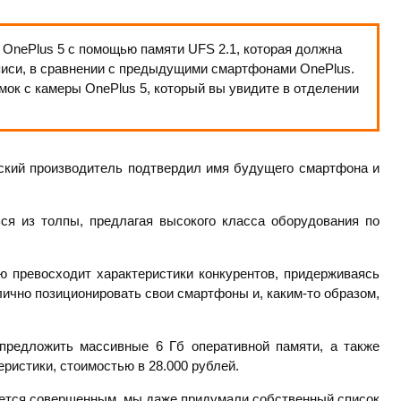
 OnePlus 5 с помощью памяти UFS 2.1, которая должна
писи, в сравнении с предыдущими смартфонами OnePlus.
ок с камеры OnePlus 5, который вы увидите в отделении
йский производитель подтвердил имя будущего смартфона и
ся из толпы, предлагая высокого класса оборудования по
ю превосходит характеристики конкурентов, придерживаясь
тлично позиционировать свои смартфоны и, каким-то образом,
 предложить массивные 6 Гб оперативной памяти, а также
еристики, стоимостью в 28.000 рублей.
яется совершенным, мы даже придумали собственный список