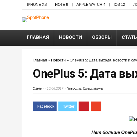
IPHONE XS
NOTE 9
APPLE WATCH 4
IOS 12
Л
ГЛАВНАЯ
НОВОСТИ
ОБЗОРЫ
СТАТ
Главная
»
Новости
»
OnePlus 5: Дата выхода, новости и сл
OnePlus 5: Дата вы
Olarien
18.06.2017
Новости
,
Смартфоны
Нет больше
OnePlu