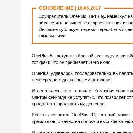
ОБНОВЛЕНИЕ | 18.06.2017
Соучредитель OnePlus, Пит Лау, намекнул на
обеспечить повышение скорости чтения и за
Он также публикует первый черно-белый сним
камеры ниже.
OnePlus 5 поступит в ближайшие недели, кита
тот факт, что он прибывает 20-го июня.
OnePlus удавалось последовательно выделять
цене среднего диапазона смартфонов.
И дело здесь не в торговле. Компания зачасту
мантры «никогда не уступать», что позволяет о
продолжать продавать их дешевле.
Всё это касается OnePlus 3T, который может
премиального качества сборку и высокие характ
И пока это замечательный смартфон, он не явл