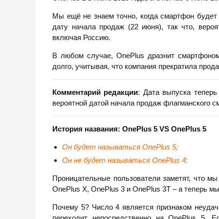
Мы ещё не знаем точно, когда смартфон будет 
дату начала продаж (22 июня), так что, веро
включая Россию.
В любом случае, OnePlus дразнит смартфоном 
долго, учитывая, что компания прекратила прода
Комментарий редакции
: Дата выпуска теперь
вероятной датой начала продаж флагманского с
История названия:
OnePlus 5
VS
OnePlus 5
Он будет называться
OnePlus 5;
Он не будет называться
OnePlus 4;
Проницательные пользователи заметят, что мы 
OnePlus X, OnePlus 3 и OnePlus 3T – а теперь м
Почему 5? Число 4 является признаком неудачи
переходит непосредственно на OnePlus 5. Ес