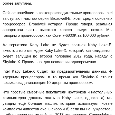
более запутаны.
Сейчас новейшие высокопроизводительные процессоры Intel
выступают частью серии Broadwell-E, хотя среди основных
процессоров, Broadwell устарел. Проще говоря, реальная
аппаратная часть высокого класса придет позже. Мы
говорим о процессорах, как Core i7-6900K за 100.000 рублей.
Альтернатива Kaby Lake не будет зваться Kaby Lake-E,
вместо этого мы ждем Kaby Lake-X, который, как ожидается,
будет запущен во второй половине 2017 года, наряду с
Skylake-X. Правильно: два поколения одновременно.
Intel Kaby Lake-X будет, по предварительным данным, 4-
ядерным процессором, в то время как Skylake-X станет
весьма озадачивающим 10-ядерным процессором.
Что простые смертные покупатели ноутбуков и настольных
компьютеров должны знать о Kaby Lake, однако: а) мы
увидим ещё больше машин, которые используют новые
комплекты чипсетов очень скоро и б) если вы не нуждаетесь
в обновлении прямо сейчас, 2017 год принесет Cannonlake с