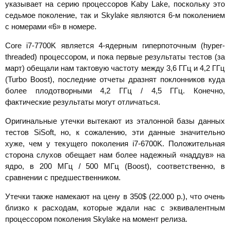
указывает на серию процессоров Kaby Lake, поскольку это
седьмое поколение, так и Skylake являются 6-м поколением
с номерами «6» в номере.
Core i7-7700K является 4-ядерным гиперпоточным (hyper-
threaded) процессором, и пока первые результаты тестов (за
март) обещали нам тактовую частоту между 3,6 ГГц и 4,2 ГГц
(Turbo Boost), последние отчеты дразнят поклонников куда
более плодотворными 4,2 ГГц / 4,5 ГГц. Конечно,
фактические результаты могут отличаться.
Оригинальные утечки вытекают из эталонной базы данных
тестов SiSoft, но, к сожалению, эти данные значительно
хуже, чем у текущего поколения i7-6700K. Положительная
сторона слухов обещает нам более надежный «наддув» на
ядро, в 200 МГц / 500 МГц (Boost), соответственно, в
сравнении с предшественником.
Утечки также намекают на цену в 350$ (22.000 р.), что очень
близко к расходам, которые ждали нас с эквивалентным
процессором поколения Skylake на момент релиза.