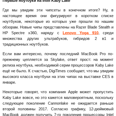
Первые ноутбуки на
Intel
Kaby
Lake
Где мы увидим эти чипсеты в конечном итоге? Ну, в
настоящее время они фигурируют в коротком списке
ноутбуков, некоторые из которых уже прошли по нашим
обзорам. Новые чипы представлены на Razer Blade Stealth и
HP Spectre x360, наряду с
Lenovo Yoga 910
, среди
множества других ультрабуков, гибридов 2 в1 и
традиционных ноутбуков.
Если вам интересно, почему последний MacBook Pro по-
прежнему цепляется за Skylake, ответ прост: на момент
релиза ноутбука, необходимой серии процессоров Kaby Lake
ещё не было. К счастью, DigiTimes сообщает, что мы увидим
высокого класса ноутбуки на этих чипах на выставке CES в
январе.
Некоторые говорят, что компания Apple может пропустить
Kaby Lake вовсе, но это кажется маловероятным, поскольку
следующее поколение Cannonlake не ожидается раньше
второй половины 2017. Согласно графику, 12-дюймовый
MacBook должен получить 7-го поколения процессоры Intel