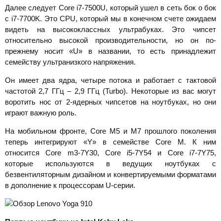
Далее следует Core i7-7500U, который ушел в сеть бок о бок
с i7-7700K. Это CPU, который мы в конечном счете ожидаем
видеть на высококлассных ультрабуках. Это чипсет
относительно высокой производительности, но он по-
прежнему носит «U» в названии, то есть принадлежит
семейству ультранизкого напряжения.
Он имеет два ядра, четыре потока и работает с тактовой
частотой 2,7 ГГц – 2,9 ГГц (Turbo). Некоторые из вас могут
воротить нос от 2-ядерных чипсетов на ноутбуках, но они
играют важную роль.
На мобильном фронте, Core M5 и M7 прошлого поколения
теперь интегрируют «Y» в семействе Core M. К ним
относится Core m3-7Y30, Core i5-7Y54 и Core i7-7Y75,
которые используются в ведущих ноутбуках с
безвентиляторным дизайном и конвертируемыми форматами
в дополнение к процессорам U-серии.