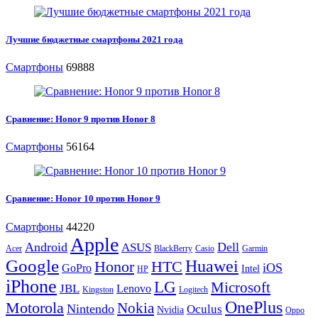
Лучшие бюджетные смартфоны 2021 года
Смартфоны
69888
Сравнение: Honor 9 против Honor 8
Смартфоны
56164
Сравнение: Honor 10 против Honor 9
Смартфоны
44220
Apple
Android
Dell
ASUS
Acer
BlackBerry
Casio
Garmin
Google
Huawei
Honor
HTC
iOS
GoPro
Intel
HP
iPhone
LG
Microsoft
JBL
Lenovo
Kingston
Logitech
OnePlus
Motorola
Nokia
Nintendo
Oculus
Nvidia
Oppo