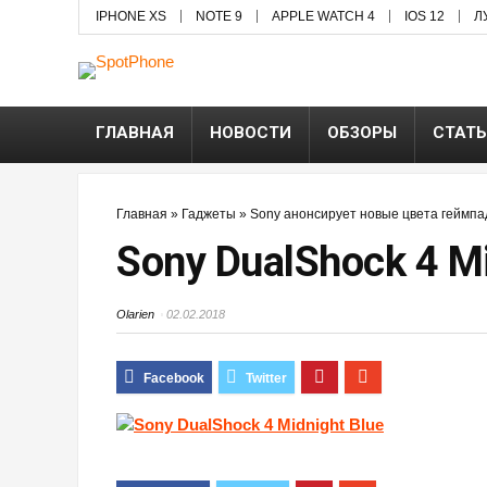
IPHONE XS
NOTE 9
APPLE WATCH 4
IOS 12
Л
ГЛАВНАЯ
НОВОСТИ
ОБЗОРЫ
СТАТ
Главная
»
Гаджеты
»
Sony анонсирует новые цвета геймпад
Sony DualShock 4 Mi
Olarien
02.02.2018