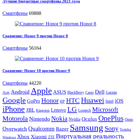
Лучшие бюджетные смартфоны 2021 года
Смартфоны
69888
Сравнение: Honor 9 против Honor 8
Смартфоны
56164
Сравнение: Honor 10 против Honor 9
Смартфоны
44220
Apple
Android
Dell
ASUS
Acer
BlackBerry
Casio
Garmin
Google
Huawei
Honor
HTC
iOS
GoPro
Intel
HP
iPhone
LG
Microsoft
JBL
Lenovo
Kingston
Logitech
OnePlus
Motorola
Nokia
Nintendo
Oculus
Nvidia
Oppo
Samsung
Sony
Qualcomm
Overwatch
Razer
Toshiba
Виртуальная реальность
Xbox
Xiaomi
ZTE
Windows