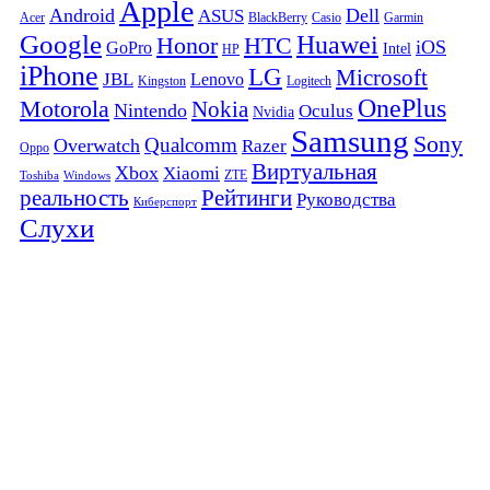
Apple
Android
Dell
ASUS
Acer
BlackBerry
Casio
Garmin
Google
Huawei
Honor
HTC
iOS
GoPro
Intel
HP
iPhone
LG
Microsoft
JBL
Lenovo
Kingston
Logitech
OnePlus
Motorola
Nokia
Nintendo
Oculus
Nvidia
Samsung
Sony
Qualcomm
Overwatch
Razer
Oppo
Виртуальная
Xbox
Xiaomi
ZTE
Toshiba
Windows
Рейтинги
реальность
Руководства
Киберспорт
Слухи