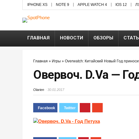
IPHONE XS
NOTE 9
APPLE WATCH 4
IOS 12
Л
ГЛАВНАЯ
НОВОСТИ
ОБЗОРЫ
СТАТ
Главная
»
Игры
»
Overwatch: Китайский Новый Год принос
Овервоч. D.Va — Го
Olarien
30.01.2017