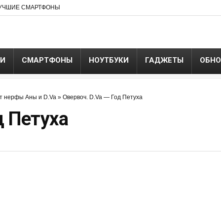
УЧШИЕ СМАРТФОНЫ
ЬИ
СМАРТФОНЫ
НОУТБУКИ
ГАДЖЕТЫ
ОБНО
ит нерфы Аны и D.Va
»
Овервоч. D.Va — Год Петуха
д Петуха