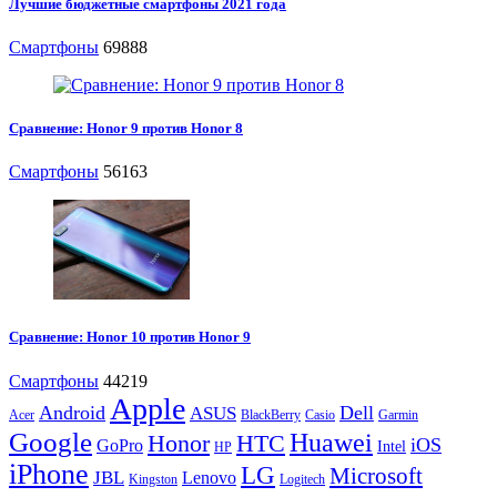
Лучшие бюджетные смартфоны 2021 года
Смартфоны
69888
Сравнение: Honor 9 против Honor 8
Смартфоны
56163
Сравнение: Honor 10 против Honor 9
Смартфоны
44219
Apple
Android
Dell
ASUS
Acer
BlackBerry
Casio
Garmin
Google
Huawei
Honor
HTC
iOS
GoPro
Intel
HP
iPhone
LG
Microsoft
JBL
Lenovo
Kingston
Logitech