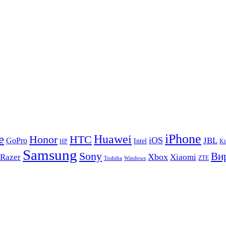
iPhone
e
Huawei
Honor
HTC
iOS
GoPro
JBL
Intel
HP
Ki
Samsung
Sony
Вир
Xbox
Razer
Xiaomi
ZTE
Toshiba
Windows