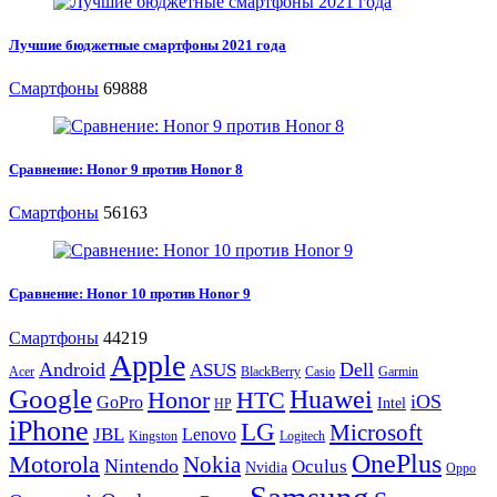
Лучшие бюджетные смартфоны 2021 года
Смартфоны
69888
Сравнение: Honor 9 против Honor 8
Смартфоны
56163
Сравнение: Honor 10 против Honor 9
Смартфоны
44219
Apple
Android
Dell
ASUS
Acer
BlackBerry
Casio
Garmin
Google
Huawei
Honor
HTC
iOS
GoPro
Intel
HP
iPhone
LG
Microsoft
JBL
Lenovo
Kingston
Logitech
OnePlus
Motorola
Nokia
Nintendo
Oculus
Nvidia
Oppo
Samsung