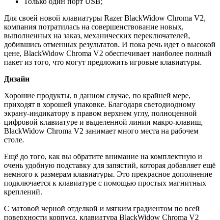
Только один порт USB;
Для своей новой клавиатуры Razer BlackWidow Chroma V2,
компания потратилась на совершенствование новых,
выполненных на заказ, механических переключателей,
добившись отменных результатов. И пока речь идет о высокой
цене, BlackWidow Chroma V2 обеспечивает наиболее полный
пакет из того, что могут предложить игровые клавиатуры.
Дизайн
Хорошие продукты, в данном случае, по крайней мере,
приходят в хорошей упаковке. Благодаря светодиодному
экрану-индикатору в правом верхнем углу, полноценной
цифровой клавиатуре и выделенной линии макро-клавиш,
BlackWidow Chroma V2 занимает много места на рабочем
столе.
Ещё до того, как вы обратите внимание на комплектную и
очень удобную подставку для запястий, которая добавляет ещё
немного к размерам клавиатуры. Это прекрасное дополнение
подключается к клавиатуре с помощью простых магнитных
креплений.
С матовой черной отделкой и мягким градиентом по всей
поверхности корпуса, клавиатура BlackWidow Chroma V2