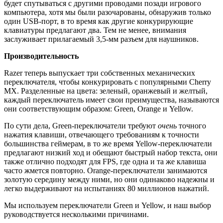
будет спутываться с другими проводами позади игрового
компьютера, хотя мы были разочарованы, обнаружив только
один USB-порт, в то время как другие конкурирующие
клавиатуры предлагают два. Тем не менее, внимания
заслуживает прилагаемый 3,5-мм разъем для наушников.
Производительность
Razer теперь выпускает три собственных механических
переключателя, чтобы конкурировать с популярными Cherry
MX. Разделенные на цвета: зеленый, оранжевый и желтый,
каждый переключатель имеет свои преимущества, называются
они соответствующим образом: Green, Orange и Yellow.
По сути дела, Green-переключатели требуют
очень
точного
нажатия клавиши, отвечающего требованиям к точности
большинства геймерам, в то же время Yellow-переключатели
предлагают низкий ход и обещают быстрый набор текста, они
также отлично подходят для FPS, где одна и та же клавиша
часто жмется повторно. Orange-переключатели занимаются
золотую середину между ними, но они одинаково надежны и
легко выдерживают на испытаниях 80 миллионов нажатий.
Мы используем переключатели Green и Yellow, и наш выбор
руководствуется несколькими причинами.