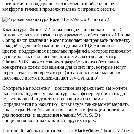
эргономично поддерживает запястья, что обеспечивает
комфорт в течении продолжительных игровых сессий.
Клавиатура Chroma V2 также обещает порадовать глад. С
помощью настраиваемого программного обеспечения Chroma
Configurator, компания Razer позволяет настраивать подсветку
каждой отдельной клавиши с одним из 16,8 миллионов
цветов, поддерживая несколько профилей, которые позволяют
адаптировать стиль освещения даже для отдельных игр.
Chroma SDK также позволяет разработчикам обеспечить
конкретные схемы освещения для своих игр, которые могут
переключаться во время игры (хотя лишь несколько игр в
настоящее время поддерживают эту функцию).
Смотреть на подсветку – поистине завораживает: вы можете
настроить подсветку клавиатуры, как фейерверк, вплоть до
пульсирующей подсветки под вашими пальцами
(определяется по нажатию), клавиатура также может мерцать
как звезды. Но в большинстве своем эти функции полезны
для подсветки и выделения клавиш W, A, S, D и
специализированных кнопок в других играх.
Плетеный кабель гарантирует, что BlackWidow Chroma V2 не