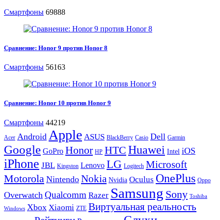
Смартфоны
69888
Сравнение: Honor 9 против Honor 8
Смартфоны
56163
Сравнение: Honor 10 против Honor 9
Смартфоны
44219
Apple
Android
Dell
ASUS
Acer
BlackBerry
Casio
Garmin
Google
Huawei
Honor
HTC
iOS
GoPro
Intel
HP
iPhone
LG
Microsoft
JBL
Lenovo
Kingston
Logitech
OnePlus
Motorola
Nokia
Nintendo
Oculus
Nvidia
Oppo
Samsung
Sony
Qualcomm
Overwatch
Razer
Toshiba
Виртуальная реальность
Xbox
Xiaomi
ZTE
Windows
Слухи