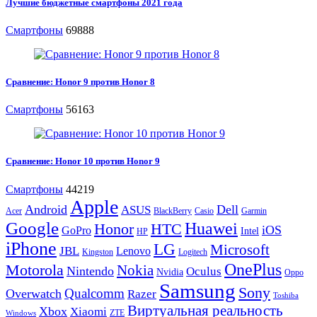
Лучшие бюджетные смартфоны 2021 года
Смартфоны
69888
Сравнение: Honor 9 против Honor 8
Смартфоны
56163
Сравнение: Honor 10 против Honor 9
Смартфоны
44219
Apple
Android
Dell
ASUS
Acer
BlackBerry
Casio
Garmin
Google
Huawei
Honor
HTC
iOS
GoPro
Intel
HP
iPhone
LG
Microsoft
JBL
Lenovo
Kingston
Logitech
OnePlus
Motorola
Nokia
Nintendo
Oculus
Nvidia
Oppo
Samsung
Sony
Qualcomm
Overwatch
Razer
Toshiba
Виртуальная реальность
Xbox
Xiaomi
ZTE
Windows