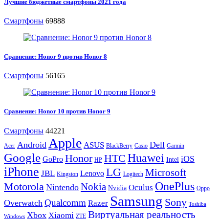
Лучшие бюджетные смартфоны 2021 года
Смартфоны
69888
Сравнение: Honor 9 против Honor 8
Смартфоны
56165
Сравнение: Honor 10 против Honor 9
Смартфоны
44221
Apple
Android
Dell
ASUS
Acer
BlackBerry
Casio
Garmin
Google
Huawei
Honor
HTC
iOS
GoPro
Intel
HP
iPhone
LG
Microsoft
JBL
Lenovo
Kingston
Logitech
OnePlus
Motorola
Nokia
Nintendo
Oculus
Nvidia
Oppo
Samsung
Sony
Qualcomm
Overwatch
Razer
Toshiba
Виртуальная реальность
Xbox
Xiaomi
ZTE
Windows