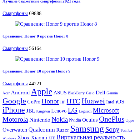
Лучшие бюджетные смартфоны 2021 года
Смартфоны
69888
Сравнение: Honor 9 против Honor 8
Смартфоны
56164
Сравнение: Honor 10 против Honor 9
Смартфоны
44221
Apple
Android
Dell
ASUS
Acer
BlackBerry
Casio
Garmin
Google
Huawei
Honor
HTC
iOS
GoPro
Intel
HP
iPhone
LG
Microsoft
JBL
Lenovo
Kingston
Logitech
OnePlus
Motorola
Nokia
Nintendo
Oculus
Nvidia
Oppo
Samsung
Sony
Qualcomm
Overwatch
Razer
Toshiba
Виртуальная реальность
Xbox
Xiaomi
ZTE
Windows