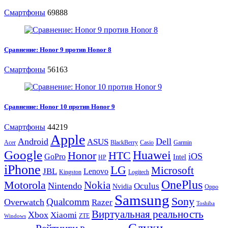
Смартфоны
69888
Сравнение: Honor 9 против Honor 8
Смартфоны
56163
Сравнение: Honor 10 против Honor 9
Смартфоны
44219
Apple
Android
Dell
ASUS
Acer
BlackBerry
Casio
Garmin
Google
Huawei
Honor
HTC
iOS
GoPro
Intel
HP
iPhone
LG
Microsoft
JBL
Lenovo
Kingston
Logitech
OnePlus
Motorola
Nokia
Nintendo
Oculus
Nvidia
Oppo
Samsung
Sony
Qualcomm
Overwatch
Razer
Toshiba
Виртуальная реальность
Xbox
Xiaomi
ZTE
Windows
Слухи