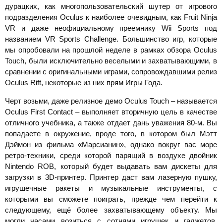
дурацких, как многопользовательский шутер от игрового
подразделения Oculus к наиболее очевидным, как Fruit Ninja
VR и даже неофициальному преемнику Wii Sports под
названием VR Sports Challenge. Большинство игр, которые
мы опробовали на прошлой неделе в рамках обзора Oculus
Touch, были исключительно веселыми и захватывающими, в
сравнении с оригинальными играми, сопровождавшими релиз
Oculus Rift, некоторые из них прям Игры Года.
Черт возьми, даже релизное демо Oculus Touch – называется
Oculus First Contact – выполняет вторичную цель в качестве
отличного учебника, а также отдает дань уважения 80-м. Вы
попадаете в окружение, вроде того, в котором был Мэтт
Дэймон из фильма «Марсианин», однако вокруг вас море
ретро-техники, среди которой парящий в воздухе двойник
Nintendo ROB, который будет выдавать вам дискеты для
загрузки в 3D-принтер. Принтер даст вам лазерную пушку,
игрушечные ракеты и музыкальные инструменты, с
которыми вы сможете поиграть, прежде чем перейти к
следующему, ещё более захватывающему объекту. Мы
могли часами возиться с сотнями игрушек и гаджетов,