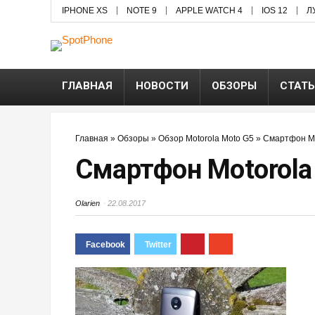
IPHONE XS
NOTE 9
APPLE WATCH 4
IOS 12
Л
ГЛАВНАЯ
НОВОСТИ
ОБЗОРЫ
СТАТ
Главная
»
Обзоры
»
Обзор Motorola Moto G5
»
Смартфон Mo
Смартфон Motorola
Olarien
22.08.2017