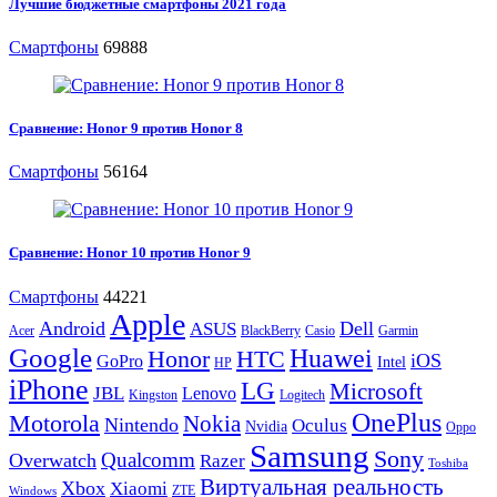
Лучшие бюджетные смартфоны 2021 года
Смартфоны
69888
Сравнение: Honor 9 против Honor 8
Смартфоны
56164
Сравнение: Honor 10 против Honor 9
Смартфоны
44221
Apple
Android
Dell
ASUS
Acer
BlackBerry
Casio
Garmin
Google
Huawei
Honor
HTC
iOS
GoPro
Intel
HP
iPhone
LG
Microsoft
JBL
Lenovo
Kingston
Logitech
OnePlus
Motorola
Nokia
Nintendo
Oculus
Nvidia
Oppo
Samsung
Sony
Qualcomm
Overwatch
Razer
Toshiba
Виртуальная реальность
Xbox
Xiaomi
ZTE
Windows