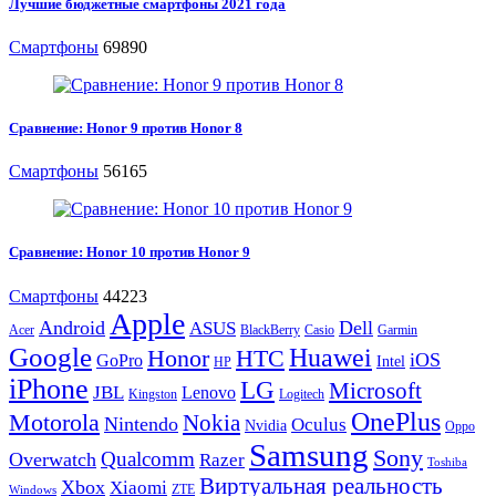
Лучшие бюджетные смартфоны 2021 года
Смартфоны
69890
Сравнение: Honor 9 против Honor 8
Смартфоны
56165
Сравнение: Honor 10 против Honor 9
Смартфоны
44223
Apple
Android
Dell
ASUS
Acer
BlackBerry
Casio
Garmin
Google
Huawei
Honor
HTC
iOS
GoPro
Intel
HP
iPhone
LG
Microsoft
JBL
Lenovo
Kingston
Logitech
OnePlus
Motorola
Nokia
Nintendo
Oculus
Nvidia
Oppo
Samsung
Sony
Qualcomm
Overwatch
Razer
Toshiba
Виртуальная реальность
Xbox
Xiaomi
ZTE
Windows