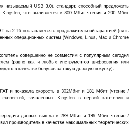
ак называемый USB 3.0), стандарт, способный предложить
о Kingston, что выливается в 300 Мбит чтения и 200 Мбит
e GT на 2 Тб поставляется с продолжительной гарантией (пять
енных операционных систем (Windows, Linus, Mac и Chrome
акопитель совершенно не совместим с популярным сегодня
телем (равно как и любых инструментов шифрования или
идать в качестве бонусов за такую дорогую покупку).
AT и показала скорость в 302Мбит и 181 Мбит (чтение /
я скоростей, заявленных Kingston в первой категории и
 передачи данных вышла в 289 Мбит и 199 Мбит чтение /
заявил производитель в качестве максимальных теоретических