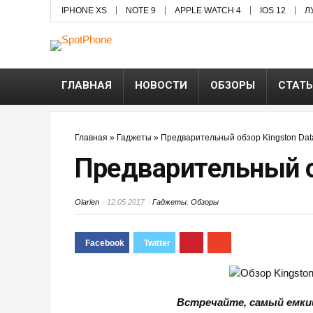
IPHONE XS
NOTE 9
APPLE WATCH 4
IOS 12
Л
ГЛАВНАЯ
НОВОСТИ
ОБЗОРЫ
СТАТ
Главная
»
Гаджеты
»
Предварительный обзор Kingston Data
Предварительный об
Olarien
12.05.2017
Гаджеты
,
Обзоры
Встречайте, самый емки