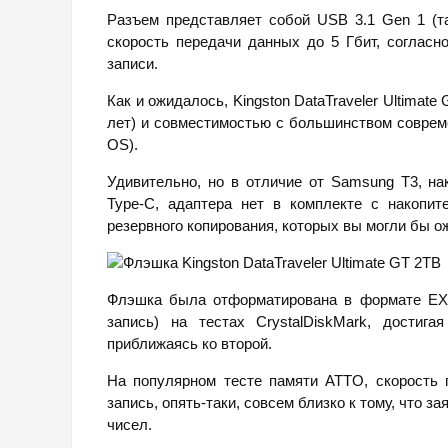
Разъем представляет собой USB 3.1 Gen 1 (т
скорость передачи данных до 5 Гбит, согласн
записи.
Как и ожидалось, Kingston DataTraveler Ultimat
лет) и совместимостью с большинством соврем
OS).
Удивительно, но в отличие от Samsung T3, н
Type-C, адаптера нет в комплекте с накопи
резервного копирования, которых вы могли бы ож
Флэшка была отформатирована в формате EXF
запись) на тестах CrystalDiskMark, достига
приближаясь ко второй.
На популярном тесте памяти ATTO, скорость
запись, опять-таки, совсем близко к тому, что 
чисел.