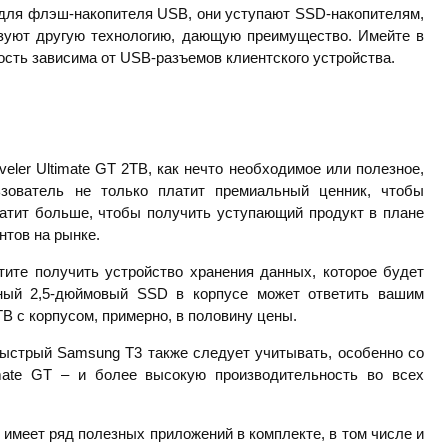
 для флэш-накопителя USB, они уступают SSD-накопителям,
ьзуют другую технологию, дающую преимущество. Имейте в
ость зависима от USB-разъемов клиентского устройства.
eler Ultimate GT 2TB, как нечто необходимое или полезное,
зователь не только платит премиальный ценник, чтобы
атит больше, чтобы получить уступающий продукт в плане
нтов на рынке.
тите получить устройство хранения данных, которое будет
ный 2,5-дюймовый SSD в корпусе может ответить вашим
B с корпусом, примерно, в половину цены.
быстрый Samsung T3 также следует учитывать, особенно со
imate GT – и более высокую производительность во всех
, имеет ряд полезных приложений в комплекте, в том числе и