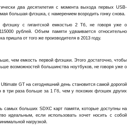
ктически два десятилетия с момента выхода первых USB-
амая большая флэшка, с намерением возродить гонку снова.
GT, флэшку с гигантской емкостью 2 Тб, не говоря уже о
 115000 рублей. Объем памяти удваивается относительно
 пришла от того же производителя в 2013 году.
ьше, чем емкость первой флэшки. Этого достаточно, чтобы
льше возможностей большинства ноутбуков, не говоря уже о
r Ultimate GT на сегодняшний день становится самой дорогой
о в три раза больше за 1 Гб, чем у похожих флэшек других
ть самых больших SDXC карт памяти, которые доступны на
тво идеальным, если использовать хочет носить с собой
инимальной нагрузкой.