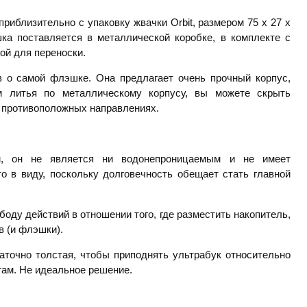
приблизительно с упаковку жвачки Orbit, размером 75 х 27 х
ка поставляется в металлической коробке, в комплекте с
ой для переноски.
в о самой флэшке. Она предлагает очень прочный корпус,
м литья по металлическому корпусу, вы можете скрыть
в противоположных направлениях.
м, он не является ни водонепроницаемым и не имеет
о в виду, поскольку долговечность обещает стать главной
ду действий в отношении того, где разместить накопитель,
в (и флэшки).
аточно толстая, чтобы приподнять ультрабук относительно
ртам. Не идеальное решение.