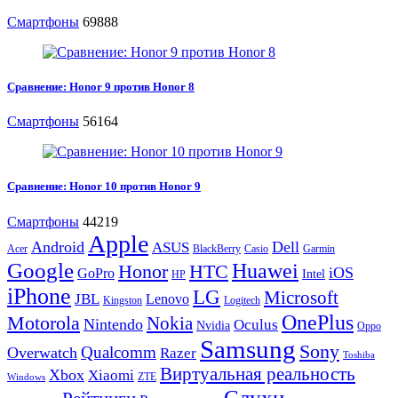
Смартфоны
69888
Сравнение: Honor 9 против Honor 8
Смартфоны
56164
Сравнение: Honor 10 против Honor 9
Смартфоны
44219
Apple
Android
Dell
ASUS
Acer
BlackBerry
Casio
Garmin
Google
Huawei
Honor
HTC
iOS
GoPro
Intel
HP
iPhone
LG
Microsoft
JBL
Lenovo
Kingston
Logitech
OnePlus
Motorola
Nokia
Nintendo
Oculus
Nvidia
Oppo
Samsung
Sony
Qualcomm
Overwatch
Razer
Toshiba
Виртуальная реальность
Xbox
Xiaomi
ZTE
Windows
Слухи