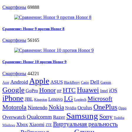
Смартфоны
69888
Сравнение: Honor 9 против Honor 8
Смартфоны
56165
Сравнение: Honor 10 против Honor 9
Смартфоны
44221
Apple
Android
Dell
ASUS
Acer
BlackBerry
Casio
Garmin
Google
Huawei
Honor
HTC
iOS
GoPro
Intel
HP
iPhone
LG
Microsoft
JBL
Lenovo
Kingston
Logitech
OnePlus
Motorola
Nokia
Nintendo
Oculus
Nvidia
Oppo
Samsung
Sony
Qualcomm
Overwatch
Razer
Toshiba
Виртуальная реальность
Xbox
Xiaomi
ZTE
Windows
Слухи