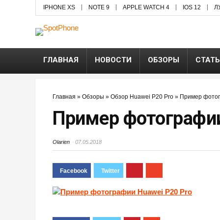
IPHONE XS
NOTE 9
APPLE WATCH 4
IOS 12
Л
ГЛАВНАЯ
НОВОСТИ
ОБЗОРЫ
СТАТ
Главная
»
Обзоры
»
Обзор Huawei P20 Pro
»
Пример фотог
Пример фотографии
Olarien
07.05.2018