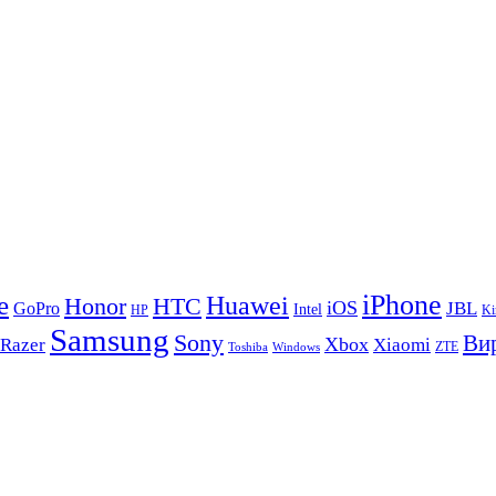
iPhone
e
Huawei
Honor
HTC
iOS
GoPro
JBL
Intel
HP
Ki
Samsung
Sony
Вир
Xbox
Razer
Xiaomi
ZTE
Toshiba
Windows