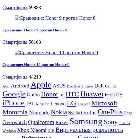
Смартфоны
69888
Сравнение: Honor 9 против Honor 8
Смартфоны
56163
Сравнение: Honor 10 против Honor 9
Смартфоны
44219
Apple
Android
Dell
ASUS
Acer
BlackBerry
Casio
Garmin
Google
Huawei
Honor
HTC
iOS
GoPro
Intel
HP
iPhone
LG
Microsoft
JBL
Lenovo
Kingston
Logitech
OnePlus
Motorola
Nokia
Nintendo
Oculus
Nvidia
Oppo
Samsung
Sony
Qualcomm
Overwatch
Razer
Toshiba
Виртуальная реальность
Xbox
Xiaomi
ZTE
Windows
Слухи