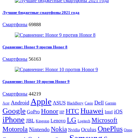
Лучшие бюджетные смартфоны 2021 года
Смартфоны
69888
Сравнение: Honor 9 против Honor 8
Смартфоны
56163
Сравнение: Honor 10 против Honor 9
Смартфоны
44219
Apple
Android
Dell
ASUS
Acer
BlackBerry
Casio
Garmin
Google
Huawei
Honor
HTC
iOS
GoPro
Intel
HP
iPhone
LG
Microsoft
JBL
Lenovo
Kingston
Logitech
OnePlus
Motorola
Nokia
Nintendo
Oculus
Nvidia
Oppo
Samsung