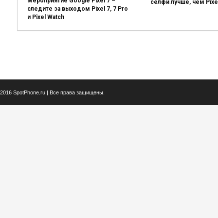
Мероприятие Google Pixel 7 –
селфи лучше, чем Pixe
следите за выходом Pixel 7, 7 Pro
и Pixel Watch
2016 SpotPhone.ru | Все права защищены.