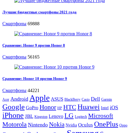
Лучшие бюджетные смартфоны 2021 года
Смартфоны
69888
Сравнение: Honor 9 против Honor 8
Смартфоны
56165
Сравнение: Honor 10 против Honor 9
Смартфоны
44221
Apple
Android
Dell
ASUS
Acer
BlackBerry
Casio
Garmin
Google
Huawei
Honor
HTC
iOS
GoPro
Intel
HP
iPhone
LG
Microsoft
JBL
Lenovo
Kingston
Logitech
OnePlus
Motorola
Nokia
Nintendo
Oculus
Nvidia
Oppo
Samsung