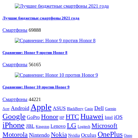
Лучшие бюджетные смартфоны 2021 года
Смартфоны
69888
Сравнение: Honor 9 против Honor 8
Смартфоны
56165
Сравнение: Honor 10 против Honor 9
Смартфоны
44221
Apple
Android
Dell
ASUS
Acer
BlackBerry
Casio
Garmin
Google
Huawei
Honor
HTC
iOS
GoPro
Intel
HP
iPhone
LG
Microsoft
JBL
Lenovo
Kingston
Logitech
OnePlus
Motorola
Nokia
Nintendo
Oculus
Nvidia
Oppo