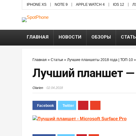
IPHONE XS
NOTE 9
APPLE WATCH 4
IOS 12
Л
ГЛАВНАЯ
НОВОСТИ
ОБЗОРЫ
СТАТ
Главная
»
Статьи
»
Лучшие планшеты 2018 года | ТОП-10
Лучший планшет — M
Olarien
02.04.2018