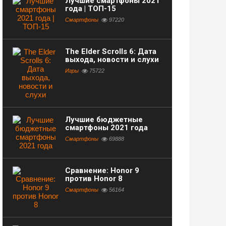
Лучшие смартфоны 2021
года | ТОП-15
Смартфоны
97220
The Elder Scrolls 6: Дата
выхода, новости и слухи
Игры
75722
Лучшие бюджетные
смартфоны 2021 года
Смартфоны
69888
Сравнение: Honor 9
против Honor 8
Смартфоны
56164