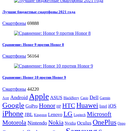
Лучшие бюджетные смартфоны 2021 года
Смартфоны
69888
Сравнение: Honor 9 против Honor 8
Смартфоны
56164
Сравнение: Honor 10 против Honor 9
Смартфоны
44220
Apple
Android
Dell
ASUS
Acer
BlackBerry
Casio
Garmin
Google
Huawei
Honor
HTC
iOS
GoPro
Intel
HP
iPhone
LG
Microsoft
JBL
Lenovo
Kingston
Logitech
OnePlus
Motorola
Nokia
Nintendo
Oculus
Nvidia
Oppo
Samsung