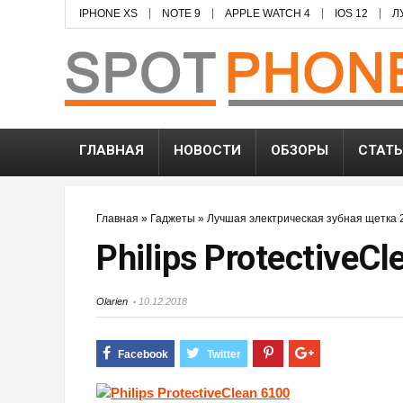
IPHONE XS
NOTE 9
APPLE WATCH 4
IOS 12
Л
ГЛАВНАЯ
НОВОСТИ
ОБЗОРЫ
СТАТ
Главная
»
Гаджеты
»
Лучшая электрическая зубная щетка 2
Philips ProtectiveC
Olarien
10.12.2018