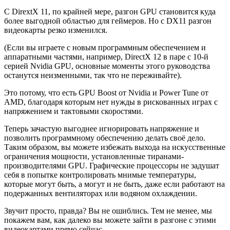
С DirextX 11, по крайней мере, разгон GPU становится куда
более выгодной областью для геймеров. Но с DX11 разгон
видеокарты резко изменился.
(Если вы играете с новым программным обеспечением и
аппаратными частями, например, DirectX 12 в паре с 10-й
серией Nvidia GPU, основные моменты этого руководства
останутся неизменными, так что не переживайте).
Это потому, что есть GPU Boost от Nvidia и Power Tune от
AMD, благодаря которым нет нужды в рискованных играх с
напряжением и тактовыми скоростями.
Теперь зачастую выгоднее игнорировать напряжение и
позволить программному обеспечению делать своё дело.
Таким образом, вы можете избежать выхода на искусственные
ограничения мощности, установленные тиранами-
производителями GPU. Графические процессоры не задушат
себя в попытке контролировать мнимые температуры,
которые могут быть, а могут и не быть, даже если работают на
подержанных вентиляторах или водяном охлаждении.
Звучит просто, правда? Вы не ошиблись. Тем не менее, мы
покажем вам, как далеко вы можете зайти в разгоне с этими
видеокартами прямо сейчас.