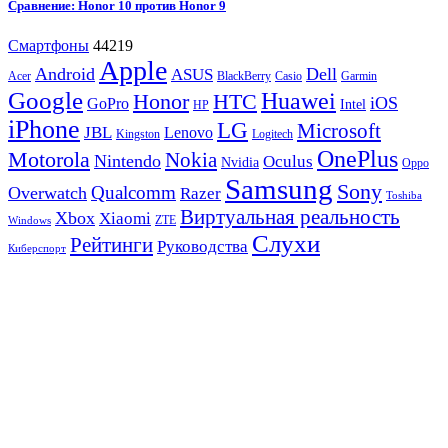
Сравнение: Honor 10 против Honor 9
Смартфоны
44219
Apple
Android
Dell
ASUS
Acer
BlackBerry
Casio
Garmin
Google
Huawei
Honor
HTC
iOS
GoPro
Intel
HP
iPhone
LG
Microsoft
JBL
Lenovo
Kingston
Logitech
OnePlus
Motorola
Nokia
Nintendo
Oculus
Nvidia
Oppo
Samsung
Sony
Qualcomm
Overwatch
Razer
Toshiba
Виртуальная реальность
Xbox
Xiaomi
ZTE
Windows
Слухи
Рейтинги
Руководства
Киберспорт