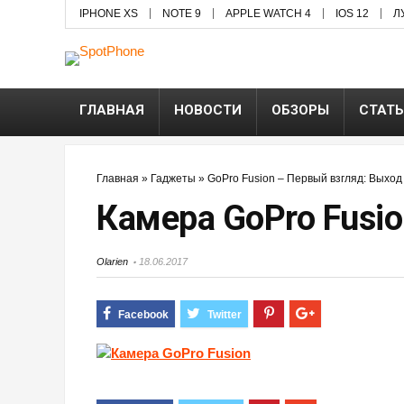
IPHONE XS
NOTE 9
APPLE WATCH 4
IOS 12
Л
ГЛАВНАЯ
НОВОСТИ
ОБЗОРЫ
СТАТ
Главная
»
Гаджеты
»
GoPro Fusion – Первый взгляд: Выхо
Камера GoPro Fusio
Olarien
18.06.2017