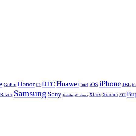
iPhone
e
Huawei
Honor
HTC
iOS
GoPro
JBL
Intel
HP
Ki
Samsung
Sony
Вир
Xbox
Razer
Xiaomi
ZTE
Toshiba
Windows