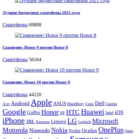
Лучшие бюджетные смартфоны 2021 года
Смартфоны
69888
Сравнение: Honor 9 против Honor 8
Смартфоны
56164
Сравнение: Honor 10 против Honor 9
Смартфоны
44220
Apple
Android
Dell
ASUS
Acer
BlackBerry
Casio
Garmin
Google
Huawei
Honor
HTC
iOS
GoPro
Intel
HP
iPhone
LG
Microsoft
JBL
Lenovo
Kingston
Logitech
OnePlus
Motorola
Nokia
Nintendo
Oculus
Nvidia
Oppo
Samsung