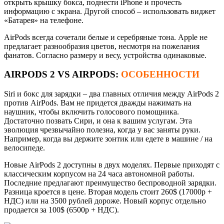
открыть крышку бокса, поднести iPhone и прочесть
информацию с экрана. Другой способ – использовать виджет
«Батарея» на телефоне.
AirPods всегда сочетали белые и серебряные тона. Apple не
предлагает разнообразия цветов, несмотря на пожелания
фанатов. Согласно размеру и весу, устройства одинаковые.
AIRPODS 2
VS
AIRPODS:
ОСОБЕННОСТИ
Siri и бокс для зарядки – два главных отличия между AirPods 2
против AirPods. Вам не придется дважды нажимать на
наушник, чтобы включить голосового помощника.
Достаточно позвать Сири, и она к вашим услугам. Эта
эволюция чрезвычайно полезна, когда у вас заняты руки.
Например, когда вы держите зонтик или едете в машине / на
велосипеде.
Новые AirPods 2 доступны в двух моделях. Первые приходят с
классическим корпусом на 24 часа автономной работы.
Последние предлагают преимущество беспроводной зарядки.
Разница кроется в цене. Вторая модель стоит 260$ (17000р +
НДС) или на 3500 рублей дороже. Новый корпус отдельно
продается за 100$ (6500р + НДС).