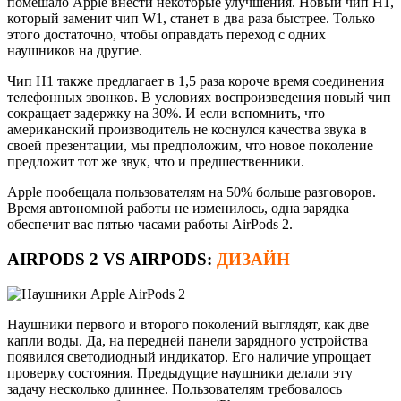
помешало Apple внести некоторые улучшения. Новый чип H1,
который заменит чип W1, станет в два раза быстрее. Только
этого достаточно, чтобы оправдать переход с одних
наушников на другие.
Чип H1 также предлагает в 1,5 раза короче время соединения
телефонных звонков. В условиях воспроизведения новый чип
сокращает задержку на 30%. И если вспомнить, что
американский производитель не коснулся качества звука в
своей презентации, мы предположим, что новое поколение
предложит тот же звук, что и предшественники.
Apple пообещала пользователям на 50% больше разговоров.
Время автономной работы не изменилось, одна зарядка
обеспечит вас пятью часами работы AirPods 2.
AIRPODS 2
VS
AIRPODS:
ДИЗАЙН
Наушники первого и второго поколений выглядят, как две
капли воды. Да, на передней панели зарядного устройства
появился светодиодный индикатор. Его наличие упрощает
проверку состояния. Предыдущие наушники делали эту
задачу несколько длиннее. Пользователям требовалось