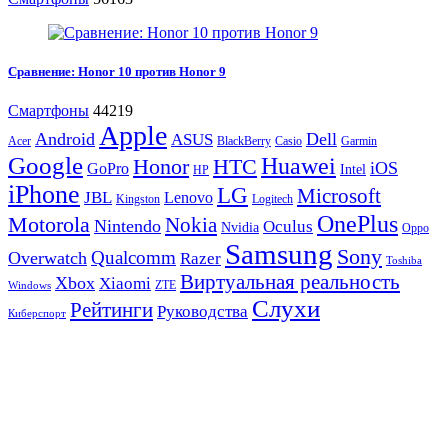
Сравнение: Honor 10 против Honor 9
Смартфоны
44219
Apple
Android
Dell
ASUS
Acer
BlackBerry
Casio
Garmin
Google
Huawei
Honor
HTC
iOS
GoPro
Intel
HP
iPhone
LG
Microsoft
JBL
Lenovo
Kingston
Logitech
OnePlus
Motorola
Nokia
Nintendo
Oculus
Nvidia
Oppo
Samsung
Sony
Qualcomm
Overwatch
Razer
Toshiba
Виртуальная реальность
Xbox
Xiaomi
ZTE
Windows
Слухи
Рейтинги
Руководства
Киберспорт