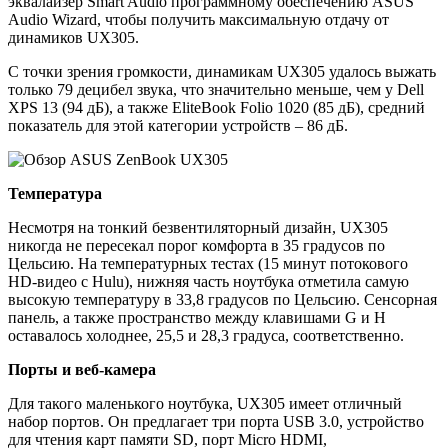
эквалайзер Smart Audio программному обеспечению ASUS
Audio Wizard, чтобы получить максимальную отдачу от
динамиков UX305.
С точки зрения громкости, динамикам UX305 удалось выжать
только 79 децибел звука, что значительно меньше, чем у Dell
XPS 13 (94 дБ), а также EliteBook Folio 1020 (85 дБ), средний
показатель для этой категории устройств – 86 дБ.
Температура
Несмотря на тонкий безвентиляторный дизайн, UX305
никогда не пересекал порог комфорта в 35 градусов по
Цельсию. На температурных тестах (15 минут потокового
HD-видео с Hulu), нижняя часть ноутбука отметила самую
высокую температуру в 33,8 градусов по Цельсию. Сенсорная
панель, а также пространство между клавишами G и H
оставалось холоднее, 25,5 и 28,3 градуса, соответственно.
Порты и веб-камера
Для такого маленького ноутбука, UX305 имеет отличный
набор портов. Он предлагает три порта USB 3.0, устройство
для чтения карт памяти SD, порт Micro HDMI,