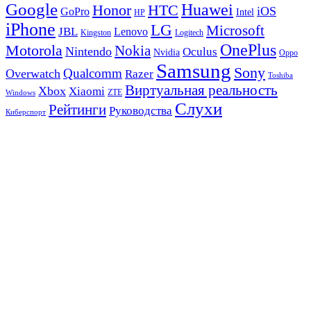
Google
Huawei
Honor
HTC
iOS
GoPro
Intel
HP
iPhone
LG
Microsoft
JBL
Lenovo
Kingston
Logitech
OnePlus
Motorola
Nokia
Nintendo
Oculus
Nvidia
Oppo
Samsung
Sony
Qualcomm
Overwatch
Razer
Toshiba
Виртуальная реальность
Xbox
Xiaomi
ZTE
Windows
Слухи
Рейтинги
Руководства
Киберспорт