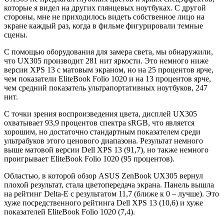
которые я видел на других глянцевых ноутбуках. С другой
стороны, мне не приходилось видеть собственное лицо на
экране каждый раз, когда в фильме фигурировали темные
сцены.
С помощью оборудования для замера света, мы обнаружили,
что UX305 производит 281 нит яркости. Это немного ниже
версии XPS 13 с матовым экраном, но на 25 процентов ярче,
чем показатели EliteBook Folio 1020 и на 13 процентов ярче,
чем средний показатель ультрапортативных ноутбуков, 247
нит.
С точки зрения воспроизведения цвета, дисплей UX305
охватывает 93,9 процентов спектра sRGB, что является
хорошим, но достаточно стандартным показателем среди
ультрабуков этого ценового диапазона. Результат немного
выше матовой версии Dell XPS 13 (91,7), но также немного
проигрывает EliteBook Folio 1020 (95 процентов).
Областью, в которой обзор ASUS ZenBook UX305 вернул
плохой результат, стала цветопередача экрана. Панель вышла
на рейтинг Delta-E с результатом 11,7 (ближе к 0 – лучше). Это
хуже посредственного рейтинга Dell XPS 13 (10,6) и хуже
показателей EliteBook Folio 1020 (7,4).