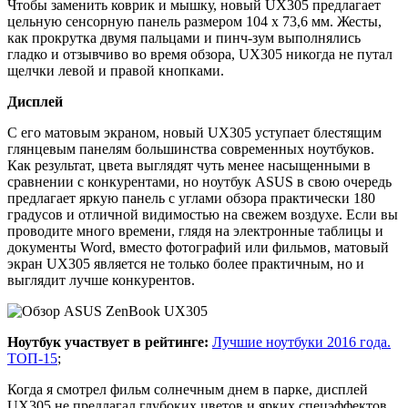
Чтобы заменить коврик и мышку, новый UX305 предлагает
цельную сенсорную панель размером 104 х 73,6 мм. Жесты,
как прокрутка двумя пальцами и пинч-зум выполнялись
гладко и отзывчиво во время обзора, UX305 никогда не путал
щелчки левой и правой кнопками.
Дисплей
С его матовым экраном, новый UX305 уступает блестящим
глянцевым панелям большинства современных ноутбуков.
Как результат, цвета выглядят чуть менее насыщенными в
сравнении с конкурентами, но ноутбук ASUS в свою очередь
предлагает яркую панель с углами обзора практически 180
градусов и отличной видимостью на свежем воздухе. Если вы
проводите много времени, глядя на электронные таблицы и
документы Word, вместо фотографий или фильмов, матовый
экран UX305 является не только более практичным, но и
выглядит лучше конкурентов.
Ноутбук участвует в рейтинге:
Лучшие ноутбуки 2016 года.
ТОП-15
;
Когда я смотрел фильм солнечным днем в парке, дисплей
UX305 не предлагал глубоких цветов и ярких спецэффектов,