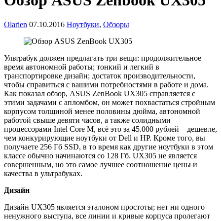
Обзор ASUS Zenbook UX305
Olarien
07.10.2016
Ноутбуки
,
Обзоры
Ультрабук должен предлагать три вещи: продолжительное
время автономной работы; тонкий и легкий в
транспортировке дизайн; достаток производительности,
чтобы справиться с вашими потребностями в работе и дома.
Как показал обзор, ASUS ZenBook UX305 справляется с
этими задачами с апломбом, он может похвастаться стройным
корпусом толщиной менее половины дюйма, автономной
работой свыше девяти часов, а также солидными
процессорами Intel Core M, всё это за 45.000 рублей – дешевле,
чем конкурирующие ноутбуки от Dell и HP. Кроме того, вы
получаете 256 Гб SSD, в то время как другие ноутбуки в этом
классе обычно начинаются со 128 Гб. UX305 не является
совершенным, но это самое лучшее соотношение цены и
качества в ультрабуках.
Дизайн
Дизайн UX305 является эталоном простоты; нет ни одного
ненужного выступа, все линии и кривые корпуса пролегают