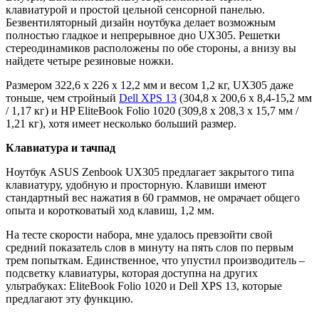
клавиатурой и простой цельной сенсорной панелью.
Безвентиляторный дизайн ноутбука делает возможным
полностью гладкое и непрерывное дно UX305. Решетки
стереодинамиков расположены по обе стороны, а внизу вы
найдете четыре резиновые ножки.
Размером 322,6 х 226 х 12,2 мм и весом 1,2 кг, UX305 даже
тоньше, чем стройный
Dell XPS 13
(304,8 х 200,6 х 8,4-15,2 мм
/ 1,17 кг) и HP EliteBook Folio 1020 (309,8 х 208,3 х 15,7 мм /
1,21 кг), хотя имеет несколько больший размер.
Клавиатура и тачпад
Ноутбук ASUS Zenbook UX305 предлагает закрытого типа
клавиатуру, удобную и просторную. Клавиши имеют
стандартный вес нажатия в 60 граммов, не омрачает общего
опыта и коротковатый ход клавиш, 1,2 мм.
На тесте скорости набора, мне удалось превзойти свой
средний показатель слов в минуту на пять слов по первым
трем попыткам. Единственное, что упустил производитель –
подсветку клавиатуры, которая доступна на других
ультрабуках: EliteBook Folio 1020 и Dell XPS 13, которые
предлагают эту функцию.