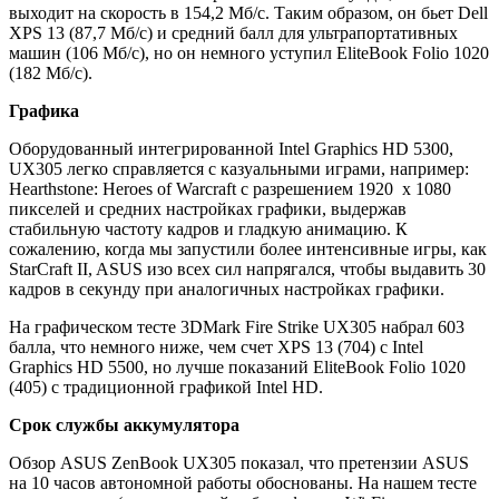
выходит на скорость в 154,2 Мб/с. Таким образом, он бьет Dell
XPS 13 (87,7 Мб/с) и средний балл для ультрапортативных
машин (106 Мб/с), но он немного уступил EliteBook Folio 1020
(182 Мб/с).
Графика
Оборудованный интегрированной Intel Graphics HD 5300,
UX305 легко справляется с казуальными играми, например:
Hearthstone: Heroes of Warcraft с разрешением 1920 х 1080
пикселей и средних настройках графики, выдержав
стабильную частоту кадров и гладкую анимацию. К
сожалению, когда мы запустили более интенсивные игры, как
StarCraft II, ASUS изо всех сил напрягался, чтобы выдавить 30
кадров в секунду при аналогичных настройках графики.
На графическом тесте 3DMark Fire Strike UX305 набрал 603
балла, что немного ниже, чем счет XPS 13 (704) с Intel
Graphics HD 5500, но лучше показаний EliteBook Folio 1020
(405) с традиционной графикой Intel HD.
Срок службы аккумулятора
Обзор ASUS ZenBook UX305 показал, что претензии ASUS
на 10 часов автономной работы обоснованы. На нашем тесте