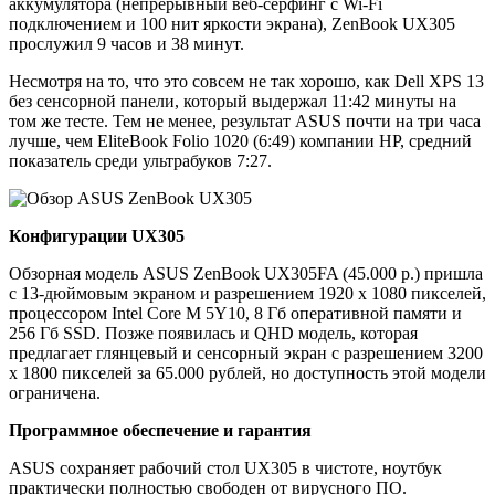
аккумулятора (непрерывный веб-серфинг с Wi-Fi
подключением и 100 нит яркости экрана), ZenBook UX305
прослужил 9 часов и 38 минут.
Несмотря на то, что это совсем не так хорошо, как Dell XPS 13
без сенсорной панели, который выдержал 11:42 минуты на
том же тесте. Тем не менее, результат ASUS почти на три часа
лучше, чем EliteBook Folio 1020 (6:49) компании HP, средний
показатель среди ультрабуков 7:27.
Конфигурации
UX305
Обзорная модель ASUS ZenBook UX305FA (45.000 р.) пришла
с 13-дюймовым экраном и разрешением 1920 х 1080 пикселей,
процессором Intel Core M 5Y10, 8 Гб оперативной памяти и
256 Гб SSD. Позже появилась и QHD модель, которая
предлагает глянцевый и сенсорный экран с разрешением 3200
х 1800 пикселей за 65.000 рублей, но доступность этой модели
ограничена.
Программное обеспечение и гарантия
ASUS сохраняет рабочий стол UX305 в чистоте, ноутбук
практически полностью свободен от вирусного ПО.