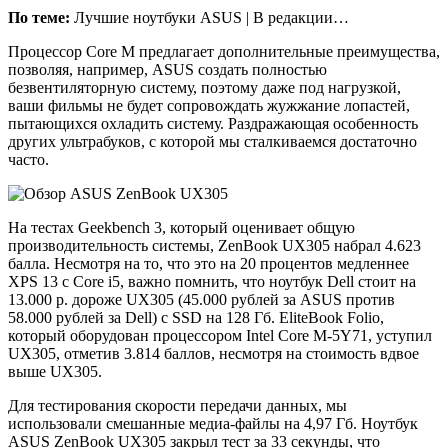
По теме:
Лучшие ноутбуки ASUS | В редакции…
Процессор Core M предлагает дополнительные преимущества,
позволяя, например, ASUS создать полностью
безвентиляторную систему, поэтому даже под нагрузкой,
ваши фильмы не будет сопровождать жужжание лопастей,
пытающихся охладить систему. Раздражающая особенность
других ультрабуков, с которой мы сталкиваемся достаточно
часто.
На тестах Geekbench 3, который оценивает общую
производительность системы, ZenBook UX305 набрал 4.623
балла. Несмотря на то, что это на 20 процентов медленнее
XPS 13 с Core i5, важно помнить, что ноутбук Dell стоит на
13.000 р. дороже UX305 (45.000 рублей за ASUS против
58.000 рублей за Dell) с SSD на 128 Гб. EliteBook Folio,
который оборудован процессором Intel Core M-5Y71, уступил
UX305, отметив 3.814 баллов, несмотря на стоимость вдвое
выше UX305.
Для тестирования скорости передачи данных, мы
использовали смешанные медиа-файлы на 4,97 Гб. Ноутбук
ASUS ZenBook UX305 закрыл тест за 33 секунды, что