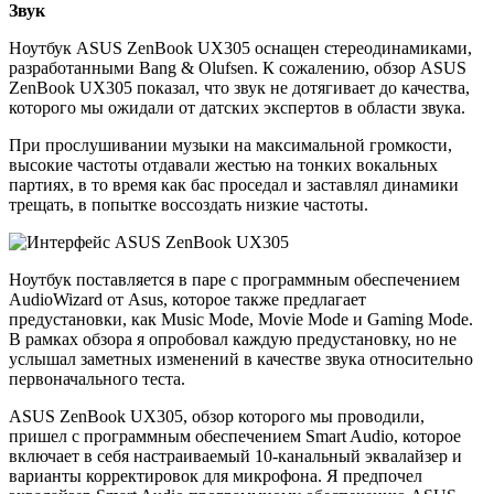
Звук
Ноутбук ASUS ZenBook UX305 оснащен стереодинамиками,
разработанными Bang & Olufsen. К сожалению, обзор ASUS
ZenBook UX305 показал, что звук не дотягивает до качества,
которого мы ожидали от датских экспертов в области звука.
При прослушивании музыки на максимальной громкости,
высокие частоты отдавали жестью на тонких вокальных
партиях, в то время как бас проседал и заставлял динамики
трещать, в попытке воссоздать низкие частоты.
Ноутбук поставляется в паре с программным обеспечением
AudioWizard от Asus, которое также предлагает
предустановки, как Music Mode, Movie Mode и Gaming Mode.
В рамках обзора я опробовал каждую предустановку, но не
услышал заметных изменений в качестве звука относительно
первоначального теста.
ASUS ZenBook UX305, обзор которого мы проводили,
пришел с программным обеспечением Smart Audio, которое
включает в себя настраиваемый 10-канальный эквалайзер и
варианты корректировок для микрофона. Я предпочел