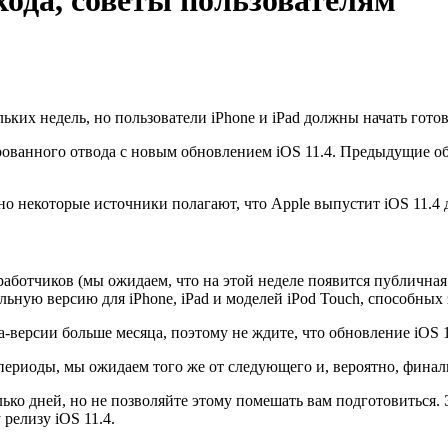
хода, советы пользователям
льких недель, но пользователи iPhone и iPad должны начать готов
зированного отвода с новым обновлением iOS 11.4. Предыдущие 
 но некоторые источники полагают, что Apple выпустит iOS 11.
ботчиков (мы ожидаем, что на этой неделе появится публичная бе
ьную версию для iPhone, iPad и моделей iPod Touch, способных 
а-версии больше месяца, поэтому не ждите, что обновление iOS 1
-периоды, мы ожидаем того же от следующего и, вероятно, финал
лько дней, но не позволяйте этому помешать вам подготовиться. 
релизу iOS 11.4.