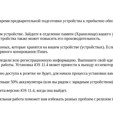
о время предварительной подготовки устройства к прибытию обно
ем устройстве. Зайдите в отделение памяти (Хранилище) вашего
стройства также может повысить его производительность.
ых, которые хранятся на вашем устройстве (устройствах). Если 
ервного копирования iTunes.
тследили всю регистрационную информацию. Выпишите свой идент
работы. Установка iOS 11.4 может привести к выходу из некот
 но доступа к розетке не будет, для начала процесса установки 
еньше 50% аккумулятора (или вы рядом с зарядным устройством)
ета-версию iOS 11.4, когда она выйдет.
льная работа поможет вам избежать разных проблем с релизом iO