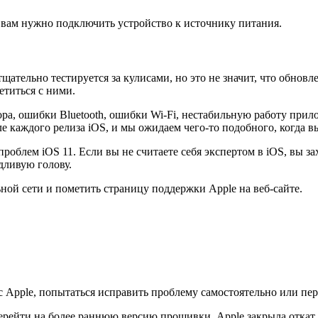
 вам нужно подключить устройство к источнику питания.
 тщательно тестируется за кулисами, но это не значит, что обно
етиться с ними.
, ошибки Bluetooth, ошибки Wi-Fi, нестабильную работу прило
каждого релиза iOS, и мы ожидаем чего-то подобного, когда вы
блем iOS 11. Если вы не считаете себя экспертом в iOS, вы за
дливую голову.
ной сети и пометить страницу поддержки Apple на веб-сайте.
 с Apple, попытаться исправить проблему самостоятельно или пе
перейти на более раннюю версию прошивки. Apple закрыла откат